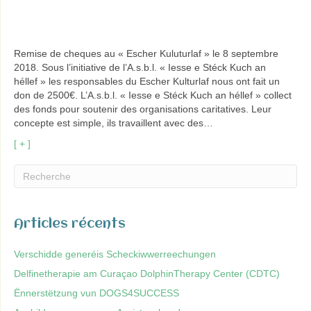
Remise de cheques au « Escher Kuluturlaf » le 8 septembre
2018. Sous l’initiative de l’A.s.b.l. « Iesse e Stéck Kuch an
héllef » les responsables du Escher Kulturlaf nous ont fait un
don de 2500€. L’A.s.b.l. « Iesse e Stéck Kuch an héllef » collect
des fonds pour soutenir des organisations caritatives. Leur
concepte est simple, ils travaillent avec des…
[ + ]
Articles récents
Verschidde generéis Scheckiwwerreechungen
Delfinetherapie am Curaçao DolphinTherapy Center (CDTC)
Ënnerstëtzung vun DOGS4SUCCESS